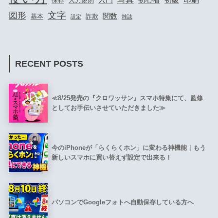
保存
入力規則
文字
図形
関数
基本
詐欺
設定
雑誌
RECENT POSTS
≪8/25発売の『クロワッサン』スマホ特集にて、監修
としてお手伝いさせていただきました≫
今のiPhoneが「らくらくホン」に変わる神機能｜もう
新しいスマホに買い替えず設定で出来る！
パソコンでGoogleフォトへ自動保存している方へ