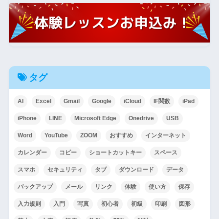
タグ
AI
Excel
Gmail
Google
iCloud
IF関数
iPad
iPhone
LINE
Microsoft Edge
Onedrive
USB
Word
YouTube
ZOOM
おすすめ
インターネット
カレンダー
コピー
ショートカットキー
スペース
スマホ
セキュリティ
タブ
ダウンロード
データ
バックアップ
メール
リンク
体験
使い方
保存
入力規則
入門
写真
初心者
初級
印刷
図形