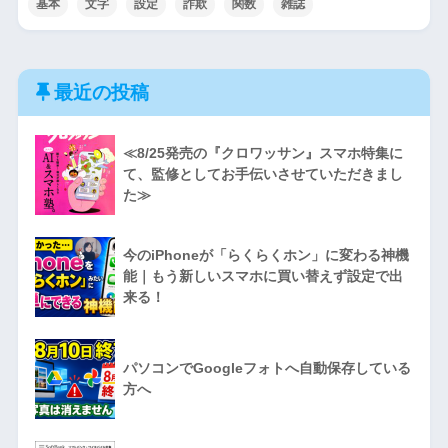
基本
文字
設定
詐欺
関数
雑誌
最近の投稿
≪8/25発売の『クロワッサン』スマホ特集に
て、監修としてお手伝いさせていただきまし
た≫
今のiPhoneが「らくらくホン」に変わる神機
能｜もう新しいスマホに買い替えず設定で出
来る！
パソコンでGoogleフォトへ自動保存している
方へ