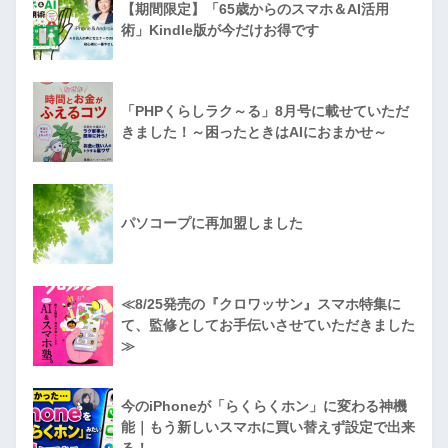
【期間限定】「65歳からのスマホ＆AI活用
術」Kindle版が今だけお得です
「PHPくらしラク～る」8月号に載せていただ
きました！～困ったときはAIにおまかせ～
パソコープに再加盟しました
≪8/25発売の『クロワッサン』スマホ特集に
て、監修としてお手伝いさせていただきました
≫
今のiPhoneが「らくらくホン」に変わる神機
能｜もう新しいスマホに買い替えず設定で出来
る！