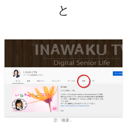
と
②「概要」