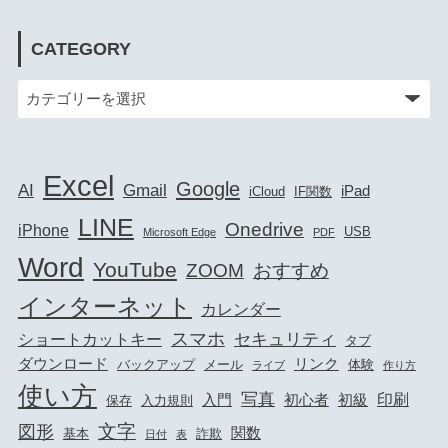
CATEGORY
Excel
Google
AI
Gmail
iPad
iCloud
IF関数
LINE
Onedrive
iPhone
USB
Microsoft Edge
PDF
Word
YouTube
ZOOM
おすすめ
インターネット
カレンダー
スマホ
セキュリティ
ショートカットキー
タブ
ダウンロード
リンク
バックアップ
メール
体験
ライブ
作り方
使い方
写真
印刷
入門
初心者
初級
保存
入力規則
文字
図形
関数
基本
詐欺
日付
表