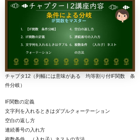
チャプタ12（列幅には意味がある 均等割り付IF関数 条
件分岐）
IF関数の定義
文字列を入れるときはダブルクォーテーション
空白の返し方
連続番号の入れ方
複数条件 （入れ子）ネストの方法