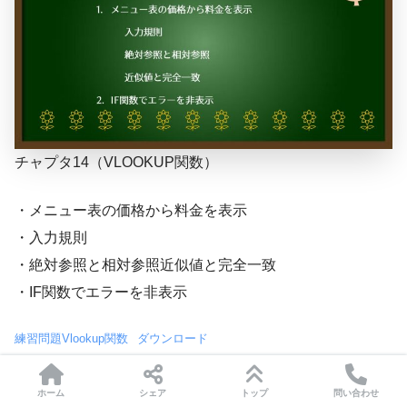
チャプタ14（VLOOKUP関数）
・メニュー表の価格から料金を表示
・入力規則
・絶対参照と相対参照 近似値と完全一致
・IF関数でエラーを非表示
練習問題Vlookup関数
ダウンロード
SHARE
ホーム
シェア
トップ
問い合わせ