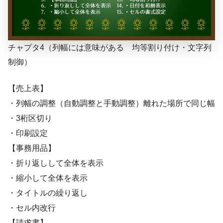
チャプタ4（列幅には意味がある 均等割り付け・文字列
制御）
【売上表】
・列幅の調整（自動調整と手動調整）離れた場所で同じ幅
・3桁区切り
・印刷設定
【事務用品】
・折り返しして全体を表示
・縮小して全体を表示
・タイトルの繰り返し
・セル内改行
【請求書】