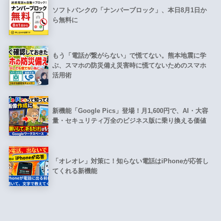
ソフトバンクの「ナンバーブロック」、本日8月1日か
ら無料に
もう「電話が繋がらない」で慌てない。熊本地震に学
ぶ、スマホの防災備え災害時に慌てないためのスマホ
活用術
新機能「Google Pics」登場！月1,600円で、AI・大容
量・セキュリティ万全のビジネス版に乗り換える価値
「オレオレ」対策に！知らない電話はiPhoneが応答し
てくれる新機能