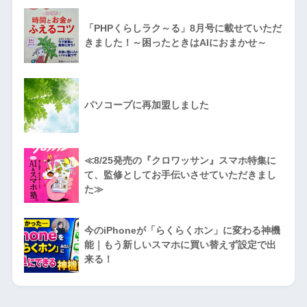
「PHPくらしラク～る」8月号に載せていただ
きました！～困ったときはAIにおまかせ～
パソコープに再加盟しました
≪8/25発売の『クロワッサン』スマホ特集に
て、監修としてお手伝いさせていただきまし
た≫
今のiPhoneが「らくらくホン」に変わる神機
能｜もう新しいスマホに買い替えず設定で出
来る！