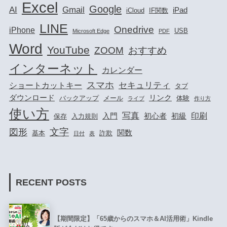
Excel
Google
AI
Gmail
iPad
iCloud
IF関数
LINE
Onedrive
iPhone
USB
Microsoft Edge
PDF
Word
YouTube
ZOOM
おすすめ
インターネット
カレンダー
スマホ
セキュリティ
ショートカットキー
タブ
ダウンロード
リンク
バックアップ
メール
体験
ライブ
作り方
使い方
写真
印刷
入門
初心者
初級
保存
入力規則
文字
図形
関数
基本
詐欺
日付
表
RECENT POSTS
【期間限定】「65歳からのスマホ＆AI活用術」Kindle