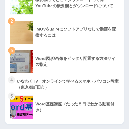
YouTubeの概要欄とダウンロードについて
2
.MOVを.MP4にソフトアプリなしで動画を変
換するには
3
Word図形/画像をピッタリ配置する方法サイ
ズ指定
4
いなわくTV｜オンラインで学べるスマホ・パソコン教室
（東京都町田市）
5
Word基礎講座（たった５日でわかる動画付
き）