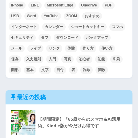
iPhone
LINE
Microsoft Edge
Onedrive
PDF
USB
Word
YouTube
ZOOM
おすすめ
インターネット
カレンダー
ショートカットキー
スマホ
セキュリティ
タブ
ダウンロード
バックアップ
メール
ライブ
リンク
体験
作り方
使い方
保存
入力規則
入門
写真
初心者
初級
印刷
図形
基本
文字
日付
表
詐欺
関数
最近の投稿
【期間限定】「65歳からのスマホ＆AI活用
術」Kindle版が今だけお得です