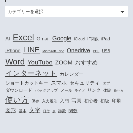
Excel
Google
AI
Gmail
iPad
iCloud
IF関数
LINE
Onedrive
iPhone
USB
Microsoft Edge
PDF
Word
YouTube
ZOOM
おすすめ
インターネット
カレンダー
スマホ
セキュリティ
ショートカットキー
タブ
ダウンロード
リンク
バックアップ
メール
体験
ライブ
作り方
使い方
写真
印刷
入門
初心者
初級
保存
入力規則
文字
図形
関数
基本
詐欺
日付
表