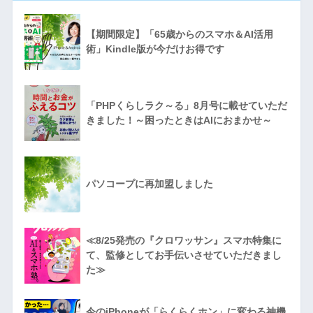
【期間限定】「65歳からのスマホ＆AI活用
術」Kindle版が今だけお得です
「PHPくらしラク～る」8月号に載せていただ
きました！～困ったときはAIにおまかせ～
パソコープに再加盟しました
≪8/25発売の『クロワッサン』スマホ特集に
て、監修としてお手伝いさせていただきまし
た≫
今のiPhoneが「らくらくホン」に変わる神機