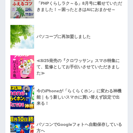
「PHPくらしラク～る」8月号に載せていただ
きました！～困ったときはAIにおまかせ～
パソコープに再加盟しました
≪8/25発売の『クロワッサン』スマホ特集に
て、監修としてお手伝いさせていただきまし
た≫
今のiPhoneが「らくらくホン」に変わる神機
能｜もう新しいスマホに買い替えず設定で出
来る！
パソコンでGoogleフォトへ自動保存している
方へ