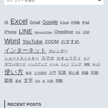
Excel
Google
AI
Gmail
iPad
iCloud
IF関数
LINE
Onedrive
iPhone
USB
Microsoft Edge
PDF
Word
YouTube
ZOOM
おすすめ
インターネット
カレンダー
スマホ
セキュリティ
ショートカットキー
タブ
ダウンロード
リンク
バックアップ
メール
体験
ライブ
作り方
使い方
写真
印刷
入門
初心者
初級
保存
入力規則
文字
図形
関数
基本
詐欺
日付
表
RECENT POSTS