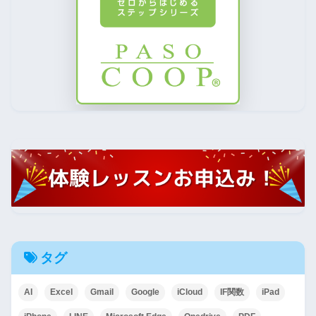
タグ
AI
Excel
Gmail
Google
iCloud
IF関数
iPad