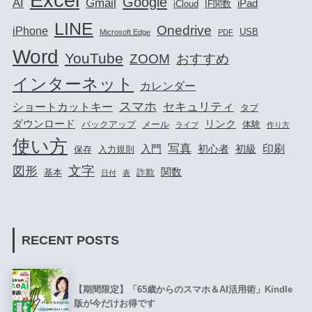
Google
AI
Gmail
iPad
iCloud
IF関数
LINE
Onedrive
iPhone
USB
Microsoft Edge
PDF
Word
YouTube
ZOOM
おすすめ
インターネット
カレンダー
スマホ
セキュリティ
ショートカットキー
タブ
ダウンロード
リンク
バックアップ
メール
体験
ライブ
作り方
使い方
写真
印刷
入門
初心者
初級
保存
入力規則
文字
図形
関数
基本
詐欺
日付
表
RECENT POSTS
【期間限定】「65歳からのスマホ＆AI活用術」Kindle
版が今だけお得です