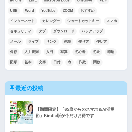
iPhone
LINE
Microsoft Edge
Onedrive
PDF
USB
Word
YouTube
ZOOM
おすすめ
インターネット
カレンダー
ショートカットキー
スマホ
セキュリティ
タブ
ダウンロード
バックアップ
メール
ライブ
リンク
体験
作り方
使い方
保存
入力規則
入門
写真
初心者
初級
印刷
図形
基本
文字
日付
表
詐欺
関数
最近の投稿
【期間限定】「65歳からのスマホ＆AI活用
術」Kindle版が今だけお得です