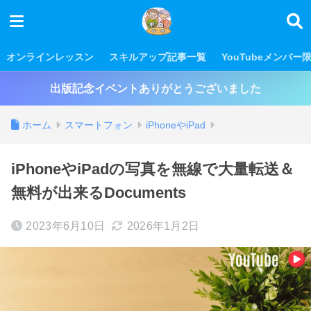
オンラインレッスン
スキルアップ記事一覧
YouTubeメンバー
出版記念イベントありがとうございました
ホーム
スマートフォン
iPhoneやiPad
iPhoneやiPadの写真を無線で大量転送＆
無料が出来るDocuments
2023年6月10日
2026年1月2日