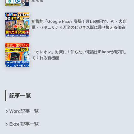
新機能「Google Pics」登場！月1,600円で、AI・大容
量・セキュリティ万全のビジネス版に乗り換える価値
「オレオレ」対策に！知らない電話はiPhoneが応答し
てくれる新機能
記事一覧
Word記事一覧
Excel記事一覧