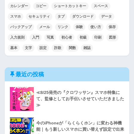
カレンダー
コピー
ショートカットキー
スペース
スマホ
セキュリティ
タブ
ダウンロード
データ
バックアップ
メール
リンク
体験
使い方
保存
入力規則
入門
写真
初心者
初級
印刷
図形
基本
文字
設定
詐欺
関数
雑誌
最近の投稿
≪8/25発売の『クロワッサン』スマホ特集に
て、監修としてお手伝いさせていただきました
≫
今のiPhoneが「らくらくホン」に変わる神機
能｜もう新しいスマホに買い替えず設定で出来