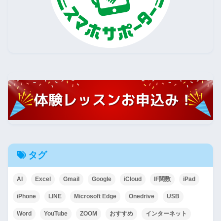
タグ
AI
Excel
Gmail
Google
iCloud
IF関数
iPad
iPhone
LINE
Microsoft Edge
Onedrive
USB
Word
YouTube
ZOOM
おすすめ
インターネット