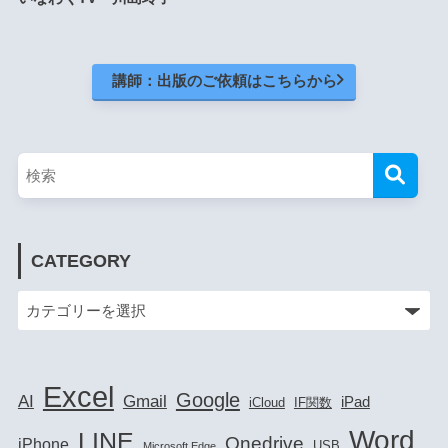
講師：出版のご依頼はこちらから
CATEGORY
Excel
Google
AI
Gmail
iPad
iCloud
IF関数
Word
LINE
Onedrive
iPhone
USB
Microsoft Edge