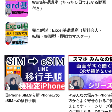
Word基礎講座（たった５日でわかる動画
付き）
完全解説！Excel基礎講座（新社会人・
転職・短期型・即戦力マスター）
旧iPhone SIMから新iPhone17の
≪みんなの悩み≫iPhon
eSIMへの移行手順
方からよく寄せられるご
えします・・・シリーズ
ぐに暗くなる｜QRコー