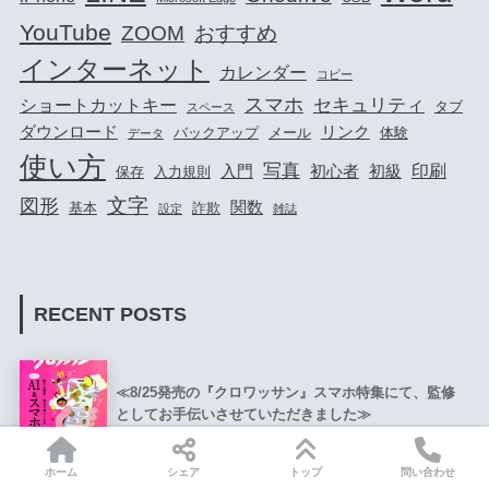
YouTube
ZOOM
おすすめ
インターネット
カレンダー
コピー
スマホ
セキュリティ
ショートカットキー
タブ
スペース
ダウンロード
リンク
バックアップ
メール
体験
データ
使い方
写真
印刷
入門
初心者
初級
保存
入力規則
文字
図形
関数
基本
詐欺
設定
雑誌
RECENT POSTS
≪8/25発売の『クロワッサン』スマホ特集にて、監修
としてお手伝いさせていただきました≫
ホーム
シェア
トップ
問い合わせ